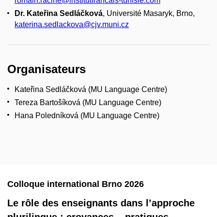
romain.racine@institutfrancais-tunisie.com
Dr. Kateřina Sedláčková
, Université Masaryk, Brno,
katerina.sedlackova@cjv.muni.cz
Organisateurs
Kateřina Sedláčková (MU Language Centre)
Tereza Bartošíková (MU Language Centre)
Hana Poledníková (MU Language Centre)
Colloque international Brno 2026
Le rôle des enseignants dans l’approche
plurilingue : croyances – pratiques –